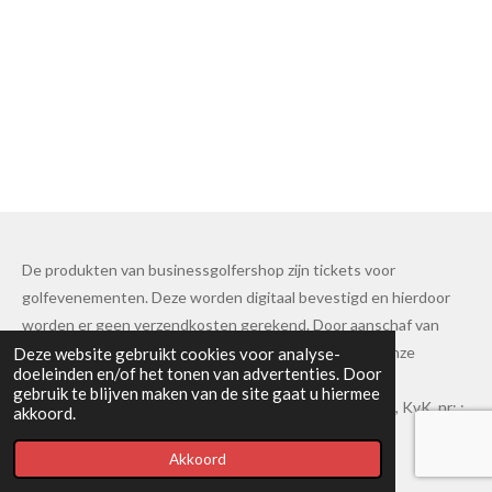
De produkten van businessgolfershop zijn tickets voor
golfevenementen. Deze worden digitaal bevestigd en hierdoor
worden er geen verzendkosten gerekend. Door aanschaf van
deze producten geeft u aan op de hoogte te zijn van onze
Deze website gebruikt cookies voor analyse-
doeleinden en/of het tonen van advertenties. Door
algemene voorwaarden.
gebruik te blijven maken van de site gaat u hiermee
© 2024 18 Greens Golf, Brabantlaan 46, 5262 JJ Vught, KvK. nr: :
akkoord.
24171608
Akkoord