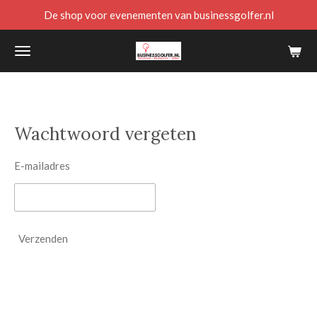
De shop voor evenementen van businessgolfer.nl
Ga
direct
naar
de
hoofdinhoud
Wachtwoord vergeten
E-mailadres
Verzenden